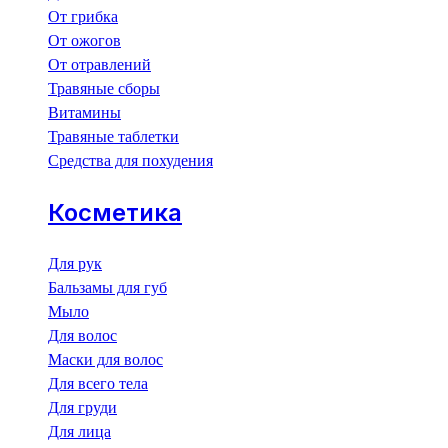
От грибка
От ожогов
От отравлений
Травяные сборы
Витамины
Травяные таблетки
Средства для похудения
Косметика
Для рук
Бальзамы для губ
Мыло
Для волос
Маски для волос
Для всего тела
Для груди
Для лица