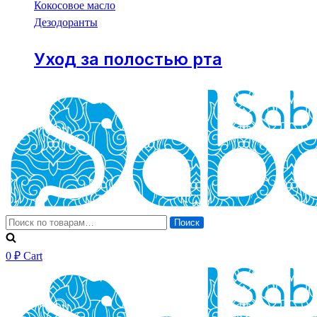
Кокосовое масло
Дезодоранты
Уход за полостью рта
Искать:
Поиск
0
₽
Cart