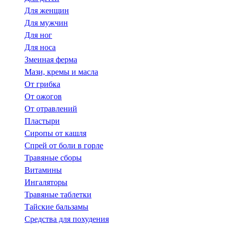
Для женщин
Для мужчин
Для ног
Для носа
Змеиная ферма
Мази, кремы и масла
От грибка
От ожогов
От отравлений
Пластыри
Сиропы от кашля
Спрей от боли в горле
Травяные сборы
Витамины
Ингаляторы
Травяные таблетки
Тайские бальзамы
Средства для похудения