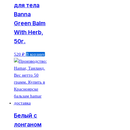
для тела
Banna
Green Balm
With Herb,
50г.
520
₽
В корзину
Белый с
лонганом