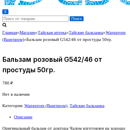
X
Искать:
Поиск
Главная
»
Магазин
»
Тайская аптека
»
Тайские бальзамы
»
Wangprom
(Вангпром)
»
Бальзам розовый G542/46 от простуды 50гр.
Бальзам розовый G542/46 от
простуды 50гр.
780
₽
Нет в наличии
Категория:
Wangprom (Вангпром)
,
Тайские бальзамы
.
Описание
Оригинальный бальзам от доктора Чалом изготовлен на хорошо