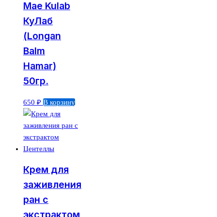
Mae Kulab
КуЛаб
(Longan
Balm
Hamar)
50гр.
650
₽
В корзину
Крем для
заживления
ран с
экстрактом