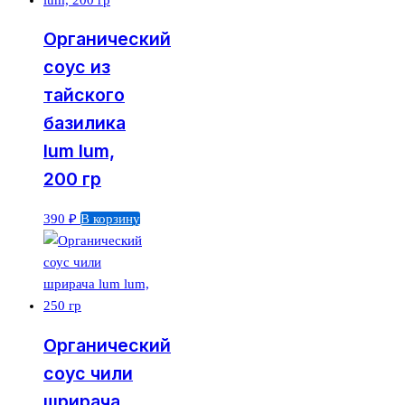
Органический
соус из
тайского
базилика
lum lum,
200 гр
390
₽
В корзину
Органический
соус чили
шрирача