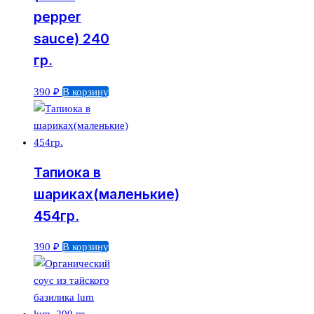
pepper
sauce) 240
гр.
390
₽
В корзину
Тапиока в
шариках(маленькие)
454гр.
390
₽
В корзину