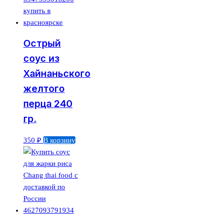
Острый
соус из
Хайнаньского
желтого
перца 240
гр.
350
₽
В корзину