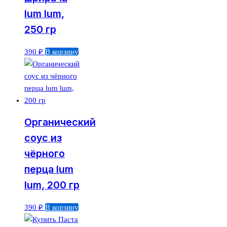
lum lum,
250 гр
390
₽
В корзину
Органический
соус из
чёрного
перца lum
lum, 200 гр
390
₽
В корзину