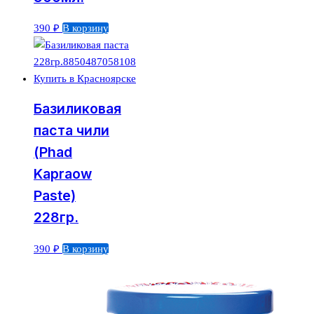
390
₽
В корзину
Базиликовая
паста чили
(Phad
Kapraow
Paste)
228гр.
390
₽
В корзину