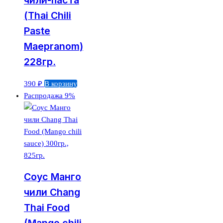
(Thai Chili
Paste
Maepranom)
228гр.
390
₽
В корзину
Распродажа 9%
Соус Манго
чили Chang
Thai Food