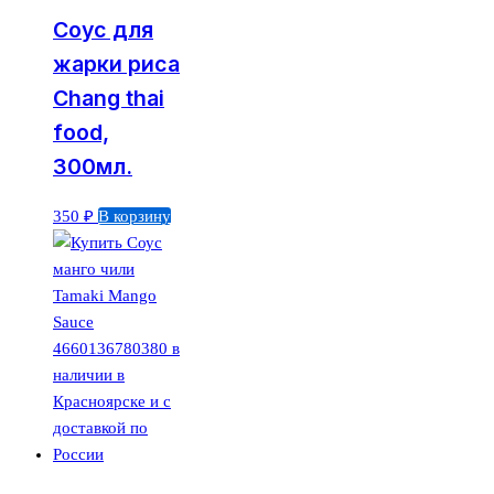
Соус для
жарки риса
Chang thai
food,
300мл.
350
₽
В корзину