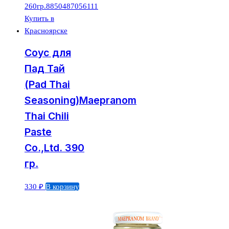
Соус для
Пад Тай
(Pad Thai
Seasoning)Maepranom
Thai Chili
Paste
Co.,Ltd. 390
гр.
330
₽
В корзину