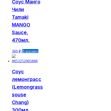
Соус Манго
Чили
Tamaki
MANGO
Sauce,
470мл.
360
₽
В корзину
Соус
лемонграсс
(Lemongrass
souse
Chang)
300мл.