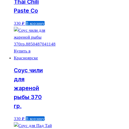
Thai Chili
Paste Co
330
₽
В корзину
Соус чили
для
жареной
рыбы 370
гр.
330
₽
В корзину