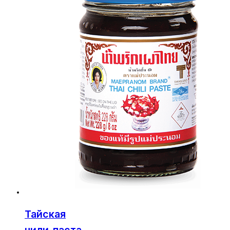
Тайская
чили-паста