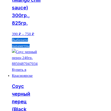
(Mango chili
sauce)
300гр.,
825гр.
Диапазон
390
₽
–
750
₽
цен:
Выберите
390 ₽
параметры
–
750 ₽
Соус
черный
перец
(Black