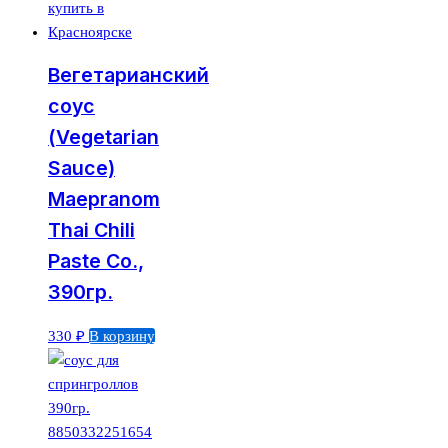
Вегетарианский
соус
(Vegetarian
Sauce)
Maepranom
Thai Chili
Paste Co.,
390гр.
330
₽
В корзину