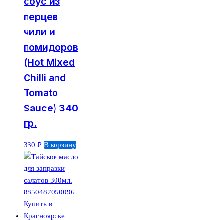
соус из
перцев
чили и
помидоров
(Hot Mixed
Chilli and
Tomato
Sauce) 340
гр.
330
₽
В корзину